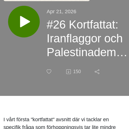
Apr 21, 2026
#26 Kortfattat:
Iranflaggor och
Palestinademos
med Nadja Al-
150
Malki
I vårt första "kortfattat" avsnitt där vi tacklar en
specifik fråga som förhoppningsvis tar lite mindre