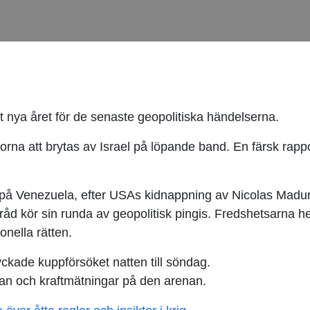
 nya året för de senaste geopolitiska händelserna.
ilorna att brytas av Israel på löpande band. En färsk rap
r på Venezuela, efter USAs kidnappning av Nicolas Madur
kör sin runda av geopolitisk pingis. Fredshetsarna hets
onella rätten.
yckade kuppförsöket natten till söndag.
Iran och kraftmätningar på den arenan.