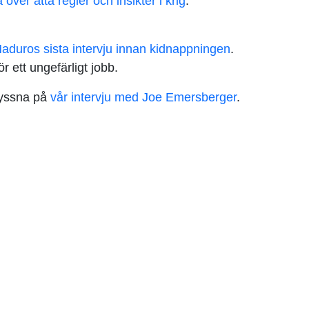
a över åtta regler och insikter i krig
.
aduros sista intervju innan kidnappningen
.
 ett ungefärligt jobb.
lyssna på
vår intervju med Joe Emersberger
.