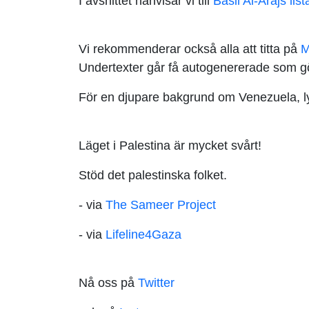
I avsnittet hänvisar vi till
Basil Al-Arajs list
Vi rekommenderar också alla att titta på
M
Undertexter går få autogenererade som gör
För en djupare bakgrund om Venezuela, 
Läget i Palestina är mycket svårt!
Stöd det palestinska folket.
- via
The Sameer Project
- via
Lifeline4Gaza
Nå oss på
Twitter